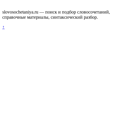
slovosochetaniya.ru — поиск и подбор словосочетаний,
справочные материалы, синтаксический разбор.
↑