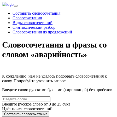
Составить словосочетания
Словосочетания
Виды словосочетаний
Синтаксический разбор
Словосочетания из предложений
Словосочетания и фразы со
словом «аварийность»
К сожалению, нам не удалось подобрать словосочетания к
слову. Попробуйте уточнить запрос.
Введите слово русскими буквами (кириллицей) без пробелов.
Введите русское слово от 3 до 25 букв
Идёт поиск словосочетаний...
Составить словосочетания