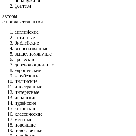
обнаружили
фэнтези
авторы
c прилагательными
английские
античные
библейские
вышеназванные
вышеупомянутые
греческие
дореволюционные
европейские
зарубежные
индийские
иностранные
интересные
испанские
иудейские
китайские
классические
местные
новейшие
новозаветные
подобные