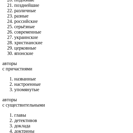
позднейшие
различные
разные
российские
серьёзные
современные
украинские
христианские
церковные
японские
авторы
c причастиями
названные
настроенные
упомянутые
авторы
c существительными
главы
детективов
доклада
доктрины