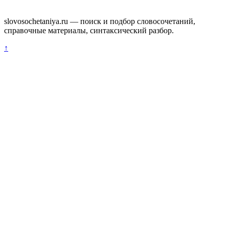
slovosochetaniya.ru — поиск и подбор словосочетаний,
справочные материалы, синтаксический разбор.
↑