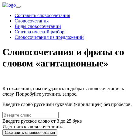
Составить словосочетания
Словосочетания
Виды словосочетаний
Синтаксический разбор
Словосочетания из предложений
Словосочетания и фразы со
словом «агитационные»
К сожалению, нам не удалось подобрать словосочетания к
слову. Попробуйте уточнить запрос.
Введите слово русскими буквами (кириллицей) без пробелов.
Введите русское слово от 3 до 25 букв
Идёт поиск словосочетаний...
Составить словосочетания