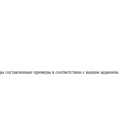
цы составленные примеры в соответствии с вашим заданием.