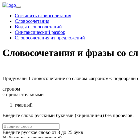
Составить словосочетания
Словосочетания
Виды словосочетаний
Синтаксический разбор
Словосочетания из предложений
Словосочетания и фразы со с
Придумали 1 словосочетание со словом «агроном»: подобрали 
агроном
c прилагательными
главный
Введите слово русскими буквами (кириллицей) без пробелов.
Введите русское слово от 3 до 25 букв
Идёт поиск словосочетаний...