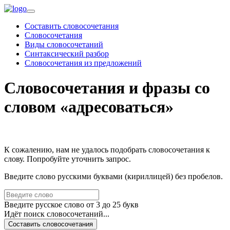
Составить словосочетания
Словосочетания
Виды словосочетаний
Синтаксический разбор
Словосочетания из предложений
Словосочетания и фразы со
словом «адресоваться»
К сожалению, нам не удалось подобрать словосочетания к
слову. Попробуйте уточнить запрос.
Введите слово русскими буквами (кириллицей) без пробелов.
Введите русское слово от 3 до 25 букв
Идёт поиск словосочетаний...
Составить словосочетания