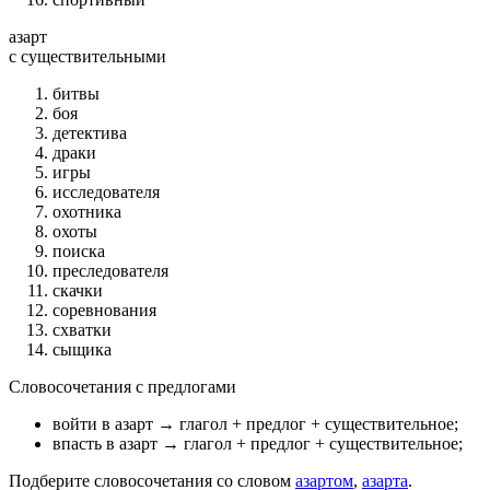
азарт
c существительными
битвы
боя
детектива
драки
игры
исследователя
охотника
охоты
поиска
преследователя
скачки
соревнования
схватки
сыщика
Словосочетания с предлогами
войти в азарт
→ глагол + предлог + существительное
;
впасть в азарт
→ глагол + предлог + существительное
;
Подберите словосочетания со словом
азартом
,
азарта
.