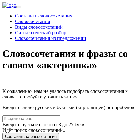
Составить словосочетания
Словосочетания
Виды словосочетаний
Синтаксический разбор
Словосочетания из предложений
Словосочетания и фразы со
словом «актеришка»
К сожалению, нам не удалось подобрать словосочетания к
слову. Попробуйте уточнить запрос.
Введите слово русскими буквами (кириллицей) без пробелов.
Введите русское слово от 3 до 25 букв
Идёт поиск словосочетаний...
Составить словосочетания