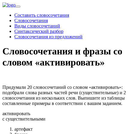
Составить словосочетания
Словосочетания
Виды словосочетаний
Синтаксический разбор
Словосочетания из предложений
Словосочетания и фразы со
словом «активировать»
Придумали 20 словосочетаний со словом «активировать»:
подобрали слова разных частей речи (существительные) и 2
словосочетания из нескольких слов. Выпишите из таблицы
составленные примеры в соответствии с вашим заданием.
активировать
c существительными
артефакт