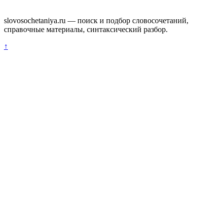
slovosochetaniya.ru — поиск и подбор словосочетаний,
справочные материалы, синтаксический разбор.
↑