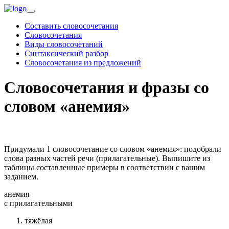
Составить словосочетания
Словосочетания
Виды словосочетаний
Синтаксический разбор
Словосочетания из предложений
Словосочетания и фразы со
словом «анемия»
Придумали 1 словосочетание со словом «анемия»: подобрали
слова разных частей речи (прилагательные). Выпишите из
таблицы составленные примеры в соответствии с вашим
заданием.
анемия
c прилагательными
тяжёлая