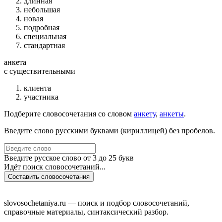
длинная
небольшая
новая
подробная
специальная
стандартная
анкета
c существительными
клиента
участника
Подберите словосочетания со словом
анкету
,
анкеты
.
Введите слово русскими буквами (кириллицей) без пробелов.
Введите русское слово от 3 до 25 букв
Идёт поиск словосочетаний...
Составить словосочетания
slovosochetaniya.ru — поиск и подбор словосочетаний,
справочные материалы, синтаксический разбор.