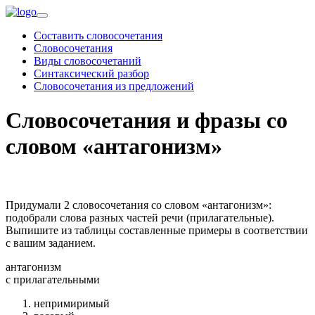
Составить словосочетания
Словосочетания
Виды словосочетаний
Синтаксический разбор
Словосочетания из предложений
Словосочетания и фразы со
словом «антагонизм»
Придумали 2 словосочетания со словом «антагонизм»:
подобрали слова разных частей речи (прилагательные).
Выпишите из таблицы составленные примеры в соответствии
с вашим заданием.
антагонизм
c прилагательными
непримиримый