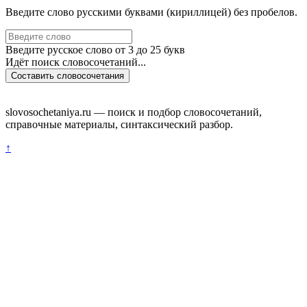
Введите слово русскими буквами (кириллицей) без пробелов.
Введите русское слово от 3 до 25 букв
Идёт поиск словосочетаний...
Составить словосочетания
slovosochetaniya.ru — поиск и подбор словосочетаний,
справочные материалы, синтаксический разбор.
↑