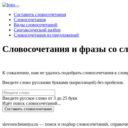
Составить словосочетания
Словосочетания
Виды словосочетаний
Синтаксический разбор
Словосочетания из предложений
Словосочетания и фразы со с
К сожалению, нам не удалось подобрать словосочетания к слову
Введите слово русскими буквами (кириллицей) без пробелов.
Введите русское слово от 3 до 25 букв
Идёт поиск словосочетаний...
Составить словосочетания
slovosochetaniya.ru — поиск и подбор словосочетаний, справоч