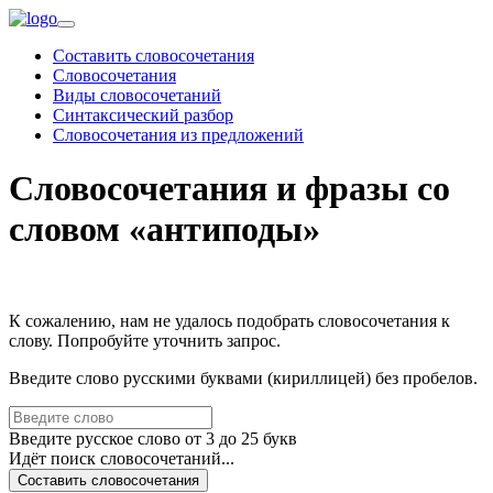
Составить словосочетания
Словосочетания
Виды словосочетаний
Синтаксический разбор
Словосочетания из предложений
Словосочетания и фразы со
словом «антиподы»
К сожалению, нам не удалось подобрать словосочетания к
слову. Попробуйте уточнить запрос.
Введите слово русскими буквами (кириллицей) без пробелов.
Введите русское слово от 3 до 25 букв
Идёт поиск словосочетаний...
Составить словосочетания