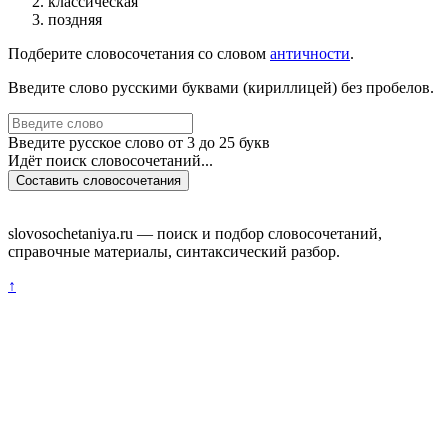
классическая
поздняя
Подберите словосочетания со словом
античности
.
Введите слово русскими буквами (кириллицей) без пробелов.
Введите русское слово от 3 до 25 букв
Идёт поиск словосочетаний...
Составить словосочетания
slovosochetaniya.ru — поиск и подбор словосочетаний,
справочные материалы, синтаксический разбор.
↑