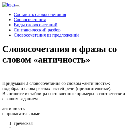
Составить словосочетания
Словосочетания
Виды словосочетаний
Синтаксический разбор
Словосочетания из предложений
Словосочетания и фразы со
словом «античность»
Придумали 3 словосочетания со словом «античность»:
подобрали слова разных частей речи (прилагательные).
Выпишите из таблицы составленные примеры в соответствии
с вашим заданием.
античность
c прилагательными
греческая