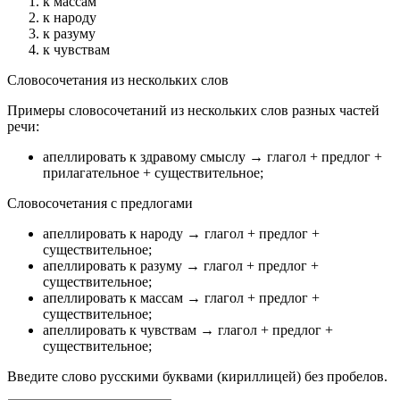
к массам
к народу
к разуму
к чувствам
Словосочетания из нескольких слов
Примеры словосочетаний из нескольких слов разных частей
речи:
апеллировать к здравому смыслу
→ глагол + предлог +
прилагательное + существительное
;
Словосочетания с предлогами
апеллировать к народу
→ глагол + предлог +
существительное
;
апеллировать к разуму
→ глагол + предлог +
существительное
;
апеллировать к массам
→ глагол + предлог +
существительное
;
апеллировать к чувствам
→ глагол + предлог +
существительное
;
Введите слово русскими буквами (кириллицей) без пробелов.