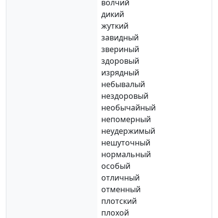
волчий
дикий
жуткий
завидный
звериный
здоровый
изрядный
небывалый
нездоровый
необычайный
непомерный
неудержимый
нешуточный
нормальный
особый
отличный
отменный
плотский
плохой