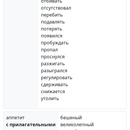
отбивать
отсутствовал
перебить
подавлять
потерять
появился
пробуждать
пропал
проснулся
разжигать
разыгрался
регулировать
сдерживать
снижается
утолить
аппетит
бешеный
c прилагательными
великолепный