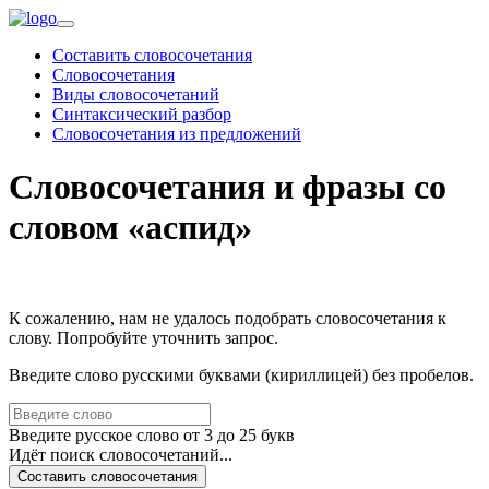
Составить словосочетания
Словосочетания
Виды словосочетаний
Синтаксический разбор
Словосочетания из предложений
Словосочетания и фразы со
словом «аспид»
К сожалению, нам не удалось подобрать словосочетания к
слову. Попробуйте уточнить запрос.
Введите слово русскими буквами (кириллицей) без пробелов.
Введите русское слово от 3 до 25 букв
Идёт поиск словосочетаний...
Составить словосочетания