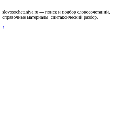
slovosochetaniya.ru — поиск и подбор словосочетаний,
справочные материалы, синтаксический разбор.
↑