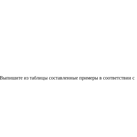
. Выпишите из таблицы составленные примеры в соответствии с