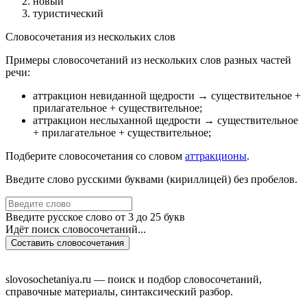
новый
туристический
Словосочетания из нескольких слов
Примеры словосочетаний из нескольких слов разных частей
речи:
аттракцион невиданной щедрости
→ существительное +
прилагательное + существительное
;
аттракцион неслыханной щедрости
→ существительное
+ прилагательное + существительное
;
Подберите словосочетания со словом
аттракционы
.
Введите слово русскими буквами (кириллицей) без пробелов.
Введите русское слово от 3 до 25 букв
Идёт поиск словосочетаний...
Составить словосочетания
slovosochetaniya.ru — поиск и подбор словосочетаний,
справочные материалы, синтаксический разбор.