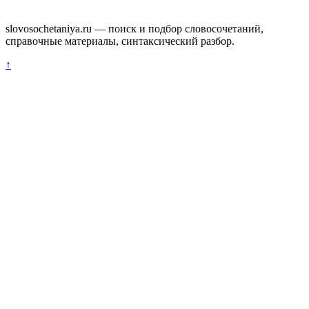
slovosochetaniya.ru — поиск и подбор словосочетаний,
справочные материалы, синтаксический разбор.
↑