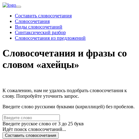
Составить словосочетания
Словосочетания
Виды словосочетаний
Синтаксический разбор
Словосочетания из предложений
Словосочетания и фразы со
словом «ахейцы»
К сожалению, нам не удалось подобрать словосочетания к
слову. Попробуйте уточнить запрос.
Введите слово русскими буквами (кириллицей) без пробелов.
Введите русское слово от 3 до 25 букв
Идёт поиск словосочетаний...
Составить словосочетания