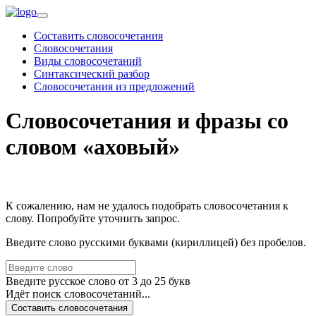
Составить словосочетания
Словосочетания
Виды словосочетаний
Синтаксический разбор
Словосочетания из предложений
Словосочетания и фразы со
словом «аховый»
К сожалению, нам не удалось подобрать словосочетания к
слову. Попробуйте уточнить запрос.
Введите слово русскими буквами (кириллицей) без пробелов.
Введите русское слово от 3 до 25 букв
Идёт поиск словосочетаний...
Составить словосочетания